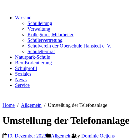
Wir sind
Schulleitung
Verwaltung
Kollegium | Mitarbeiter
Schülervertretung
Schulverein der Oberschule Hanstedt e. V.
Schulelternrat
Naturpark-Schule
Berufsorientierung
Schulprofil
Soziales
News
Service
Home
Allgemein
Umstellung der Telefonanlage
Umstellung der Telefonanlage
19. Dezember 2023
Allgemein
by
Dominic Oetjens