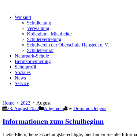
Wir sind
Schulleitung
Verwaltung
Kollegium | Mitarbeiter
Schülervertretung
Schulverein der Oberschule Hanstedt e. V.
Schulelternrat
Naturpark-Schule
Berufsorientierung
Schulprofil
Soziales
News
Service
Home
2022
August
23. August 2022
Allgemein
by
Dominic Oetjens
Informationen zum Schulbeginn
Liebe Eltern, liebe Erziehungsberechtigte, hier finden Sie alle Info