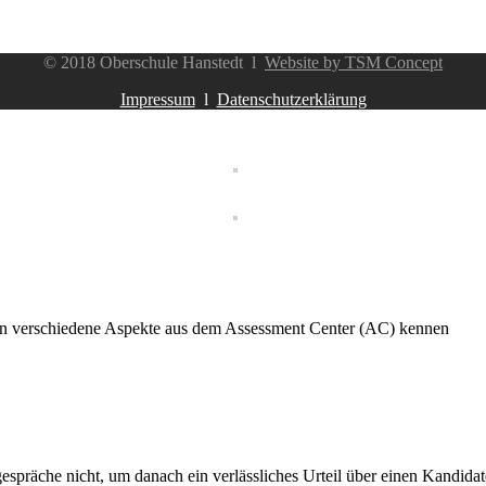
© 2018 Oberschule Hanstedt l
Website by TSM Concept
Impressum
l
Datenschutzerklärung
en verschiedene Aspekte aus dem Assessment Center (AC) kennen
präche nicht, um danach ein verlässliches Urteil über einen Kandidat