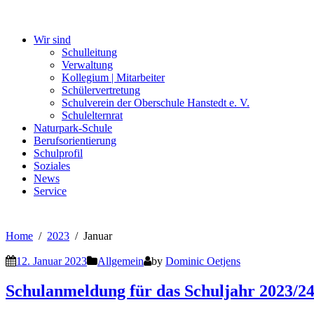
Wir sind
Schulleitung
Verwaltung
Kollegium | Mitarbeiter
Schülervertretung
Schulverein der Oberschule Hanstedt e. V.
Schulelternrat
Naturpark-Schule
Berufsorientierung
Schulprofil
Soziales
News
Service
Home
2023
Januar
12. Januar 2023
Allgemein
by
Dominic Oetjens
Schulanmeldung für das Schuljahr 2023/2