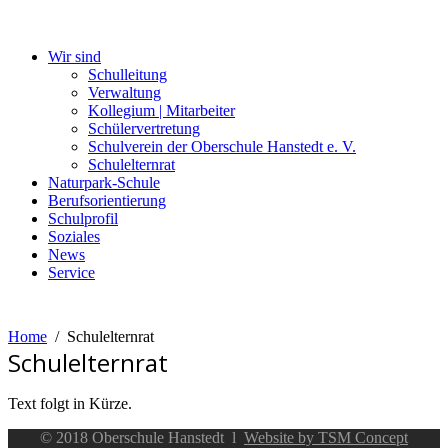
Wir sind
Schulleitung
Verwaltung
Kollegium | Mitarbeiter
Schülervertretung
Schulverein der Oberschule Hanstedt e. V.
Schulelternrat
Naturpark-Schule
Berufsorientierung
Schulprofil
Soziales
News
Service
Home
Schulelternrat
Schulelternrat
Text folgt in Kürze.
© 2018 Oberschule Hanstedt l
Website by TSM Concept