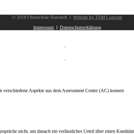
© 2018 Oberschule Hanstedt l
Website by TSM Concept
Impressum
l
Datenschutzerklärung
en verschiedene Aspekte aus dem Assessment Center (AC) kennen
präche nicht, um danach ein verlässliches Urteil über einen Kandidat