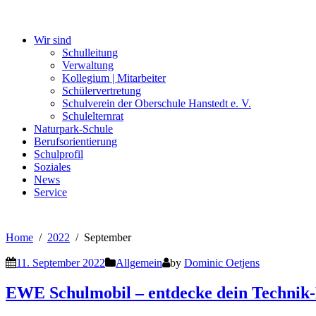
Wir sind
Schulleitung
Verwaltung
Kollegium | Mitarbeiter
Schülervertretung
Schulverein der Oberschule Hanstedt e. V.
Schulelternrat
Naturpark-Schule
Berufsorientierung
Schulprofil
Soziales
News
Service
Home
2022
September
11. September 2022
Allgemein
by
Dominic Oetjens
EWE Schulmobil – entdecke dein Technik