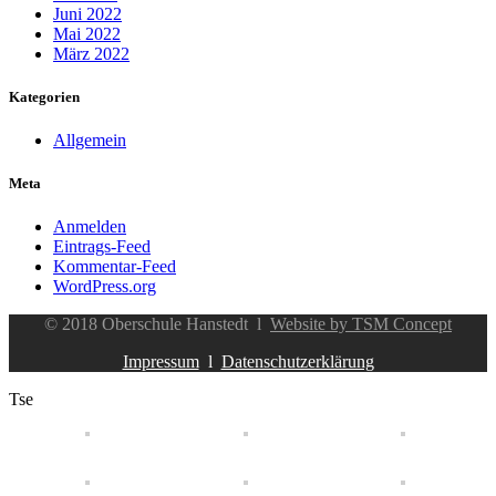
Juni 2022
Mai 2022
März 2022
Kategorien
Allgemein
Meta
Anmelden
Eintrags-Feed
Kommentar-Feed
WordPress.org
© 2018 Oberschule Hanstedt l
Website by TSM Concept
Impressum
l
Datenschutzerklärung
Tse