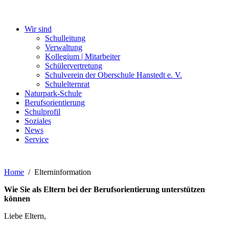
Wir sind
Schulleitung
Verwaltung
Kollegium | Mitarbeiter
Schülervertretung
Schulverein der Oberschule Hanstedt e. V.
Schulelternrat
Naturpark-Schule
Berufsorientierung
Schulprofil
Soziales
News
Service
Home
Elterninformation
Wie Sie als Eltern bei der Berufsorientierung unterstützen
können
Liebe Eltern,