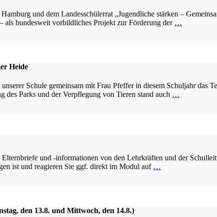
l Hamburg und dem Landesschülerrat „Jugendliche stärken – Gemeinsam
– als bundesweit vorbildliches Projekt zur Förderung der
…
er Heide
nserer Schule gemeinsam mit Frau Pfeffer in diesem Schuljahr das Te
ung des Parks und der Verpflegung von Tieren stand auch
…
lternbriefe und -informationen von den Lehrkräften und der Schulleitu
en ist und reagieren Sie ggf. direkt im Modul auf
…
stag, den 13.8. und Mittwoch, den 14.8.)