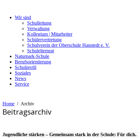
Wir sind
Schulleitung
Verwaltung
Kollegium | Mitarbeiter
Schülervertretung
Schulverein der Oberschule Hanstedt e. V.
Schulelternrat
Naturpark-Schule
Berufsorientierung
Schulprofil
Soziales
News
Service
Home
Archiv
Beitragsarchiv
Jugendliche stärken – Gemeinsam stark in der Schule: Für dich.